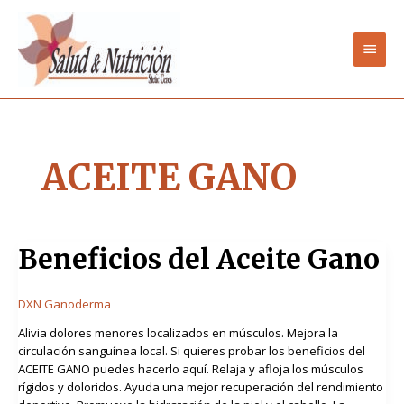
Ir
Men
al
contenido
princ
ACEITE GANO
Beneficios
Beneficios del Aceite Gano
del
Aceite
Gano
DXN Ganoderma
Alivia dolores menores localizados en músculos. Mejora la
circulación sanguínea local. Si quieres probar los beneficios del
ACEITE GANO puedes hacerlo aquí. Relaja y afloja los músculos
rígidos y doloridos. Ayuda una mejor recuperación del rendimiento