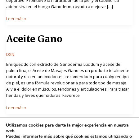
deportivo. Promueve la hidratación de la piel y el cabello. La
adenosina en el hongo Ganoderma ayuda a mejorar […]
Leer más »
Aceite
Aceite Gano
Gano
DXN
Enriquecido con extracto de Ganoderma Lucidum y aceite de
palma fina, el Aceite de Masajes Gano es un producto totalmente
natural y rico en antioxidantes, recomendado para cualquier tipo
de piel, es una fórmula revolucionaria para todo tipo de masaje.
Alivia el dolor en músculos, tendones y articulaciones. Para tratar
heridas y leves quemaduras. Favorece
Leer más »
Utilizamos cookies para darte la mejor experiencia en nuestra
web.
Puedes informarte más sobre qué cookies estamos utilizando o