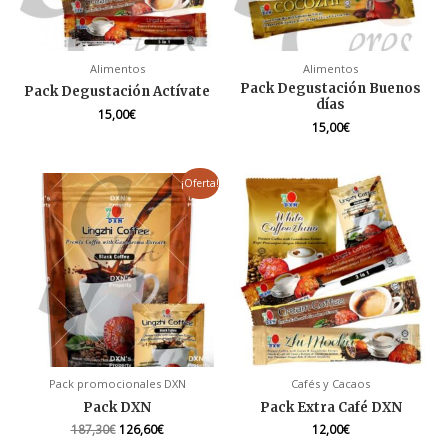
Alimentos
Alimentos
Pack Degustación Buenos
Pack Degustación Actívate
días
15,00
€
15,00
€
El
El
¡Oferta!
precio
precio
original
actual
era:
es:
187,30€.
126,60€.
Pack promocionales DXN
Cafés y Cacaos
Pack DXN
Pack Extra Café DXN
187,30
€
126,60
€
12,00
€