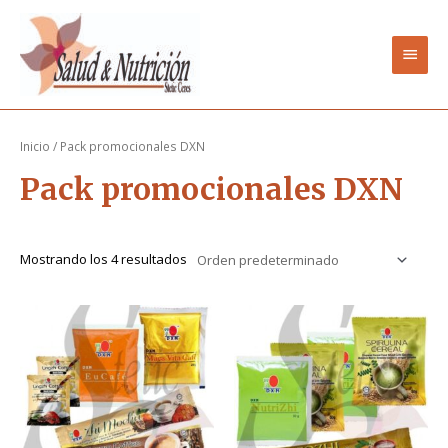
Ir
Men
al
contenido
princ
Inicio
/ Pack promocionales DXN
Pack promocionales DXN
Mostrando los 4 resultados