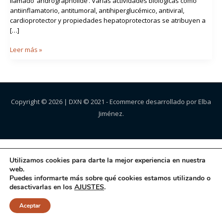
llamado ‘andrographolide’. Varias actividades biológicas como
antiinflamatorio, antitumoral, antihiperglucémico, antiviral,
cardioprotector y propiedades hepatoprotectoras se atribuyen a
[…]
Leer más »
Copyright © 2026 |
DXN
© 2021 - Ecommerce desarrollado por Elba
Jiménez.
Utilizamos cookies para darte la mejor experiencia en nuestra
web.
Puedes informarte más sobre qué cookies estamos utilizando o
desactivarlas en los
AJUSTES
.
Aceptar