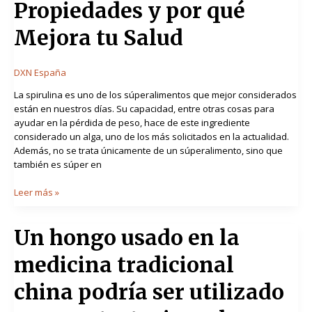
Propiedades y por qué
Propiedades
y
Mejora tu Salud
por
qué
Mejora
DXN España
tu
Salud
La spirulina es uno de los súperalimentos que mejor considerados
están en nuestros días. Su capacidad, entre otras cosas para
ayudar en la pérdida de peso, hace de este ingrediente
considerado un alga, uno de los más solicitados en la actualidad.
Además, no se trata únicamente de un súperalimento, sino que
también es súper en
Leer más »
Un
Un hongo usado en la
hongo
medicina tradicional
usado
en
china podría ser utilizado
la
medicina