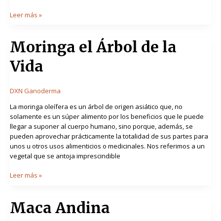
Leer más »
Moringa
Moringa el Árbol de la
el
Vida
Árbol
de
la
DXN Ganoderma
Vida
La moringa oleífera es un árbol de origen asiático que, no
solamente es un súper alimento por los beneficios que le puede
llegar a suponer al cuerpo humano, sino porque, además, se
pueden aprovechar prácticamente la totalidad de sus partes para
unos u otros usos alimenticios o medicinales. Nos referimos a un
vegetal que se antoja imprescindible
Leer más »
Maca
Maca Andina
Andina