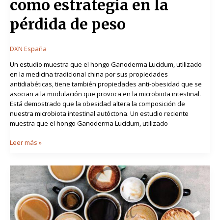
como estrategia en la
tradicional
china
pérdida de peso
podría
ser
utilizado
DXN España
como
estrategia
Un estudio muestra que el hongo Ganoderma Lucidum, utilizado
en
en la medicina tradicional china por sus propiedades
la
antidiabéticas, tiene también propiedades anti-obesidad que se
pérdida
asocian a la modulación que provoca en la microbiota intestinal.
de
Está demostrado que la obesidad altera la composición de
peso
nuestra microbiota intestinal autóctona. Un estudio reciente
muestra que el hongo Ganoderma Lucidum, utilizado
Leer más »
¿Cómo
bajar
de
peso
con
el