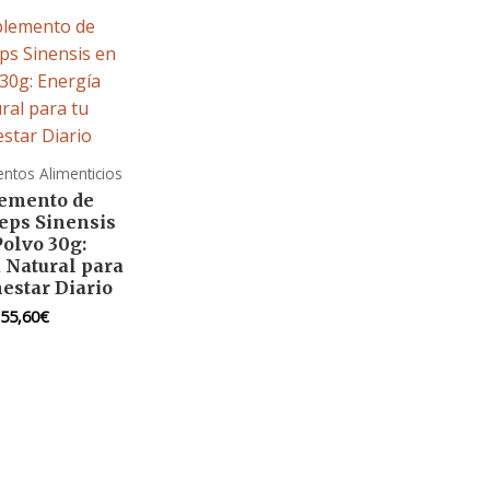
tos Alimenticios
emento de
eps Sinensis
Polvo 30g:
 Natural para
nestar Diario
55,60
€