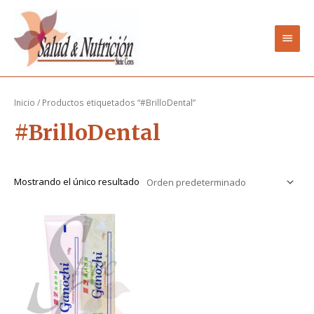
Ir
Men
al
contenido
princ
Inicio
/ Productos etiquetados “#BrilloDental”
#BrilloDental
Mostrando el único resultado