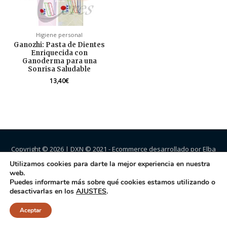
Higiene personal
Ganozhi: Pasta de Dientes
Enriquecida con
Ganoderma para una
Sonrisa Saludable
13,40
€
Copyright © 2026 |
DXN
© 2021 - Ecommerce desarrollado por Elba
Jiménez.
Utilizamos cookies para darte la mejor experiencia en nuestra
web.
Puedes informarte más sobre qué cookies estamos utilizando o
desactivarlas en los
AJUSTES
.
Aceptar