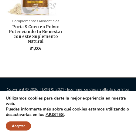
Complementos Alimenticios
Poria S Coco en Polvo:
Potenciando tu Bienestar
con este Suplemento
Natural
31,00
€
Copyright © 2026 |
DXN
© 2021 - Ecommerce desarrollado por Elba
Jiménez.
Utilizamos cookies para darte la mejor experiencia en nuestra
web.
Puedes informarte más sobre qué cookies estamos utilizando o
desactivarlas en los
AJUSTES
.
Aceptar