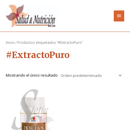
Ir
Men
al
contenido
princ
Inicio
/ Productos etiquetados “#ExtractoPuro”
#ExtractoPuro
Mostrando el único resultado