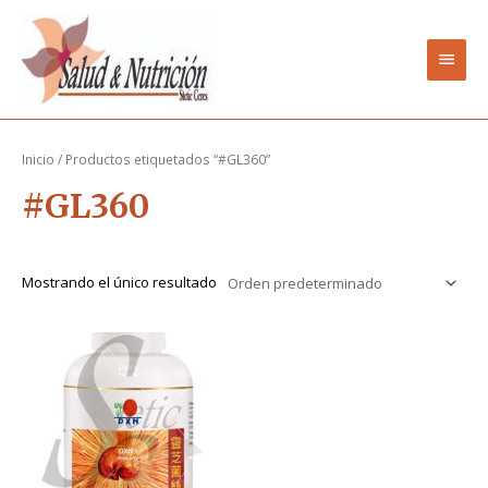
Ir
Men
al
contenido
princ
Inicio
/ Productos etiquetados “#GL360”
#GL360
Mostrando el único resultado