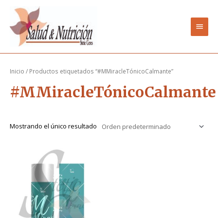
Ir
Men
al
contenido
princ
Inicio
/ Productos etiquetados “#MMiracleTónicoCalmante”
#MMiracleTónicoCalmante
Mostrando el único resultado