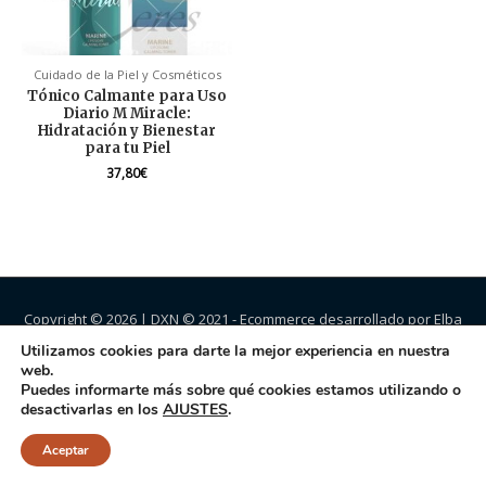
Cuidado de la Piel y Cosméticos
Tónico Calmante para Uso
Diario M Miracle:
Hidratación y Bienestar
para tu Piel
37,80
€
Copyright © 2026 |
DXN
© 2021 - Ecommerce desarrollado por Elba
Jiménez.
Utilizamos cookies para darte la mejor experiencia en nuestra
web.
Puedes informarte más sobre qué cookies estamos utilizando o
desactivarlas en los
AJUSTES
.
Aceptar