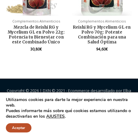
Complementos Alimenticios
Complementos Alimenticios
Mezcla de Reishi RG y
Reishi RG y Mycelium GL en
Mycelium GL en Polvo 22g:
Polvo 70g: Potente
Potencia tu Bienestar con
Combinación para una
este Combinado Único
Salud Óptima
30,80
€
94,60
€
Copyright © 2026 |
DXN
© 2021 - Ecommerce desarrollado por Elba
Jiménez.
Utilizamos cookies para darte la mejor experiencia en nuestra
web.
Puedes informarte más sobre qué cookies estamos utilizando o
desactivarlas en los
AJUSTES
.
Aceptar