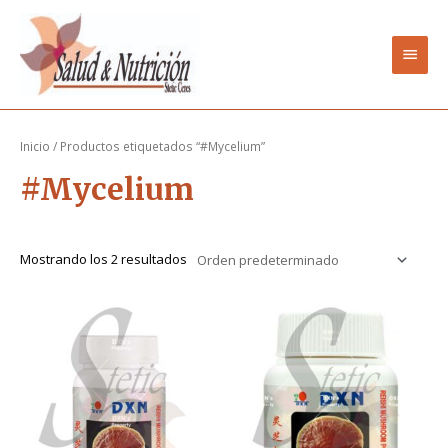
Ir
Men
al
contenido
princ
Inicio
/ Productos etiquetados “#Mycelium”
#Mycelium
Mostrando los 2 resultados