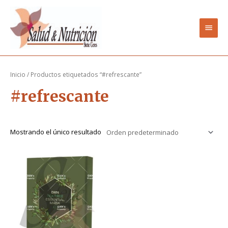
Ir
Men
al
contenido
princ
Inicio
/ Productos etiquetados “#refrescante”
#refrescante
Mostrando el único resultado