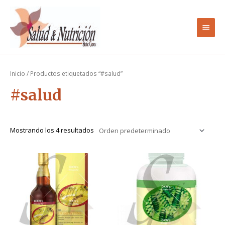
Ir
Men
al
contenido
princ
Inicio
/ Productos etiquetados “#salud”
#salud
Mostrando los 4 resultados