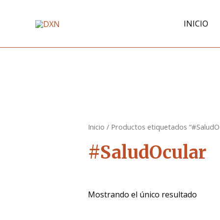
Ir
al
INICIO
contenido
Inicio
/ Productos etiquetados “#SaludO
#SaludOcular
Mostrando el único resultado