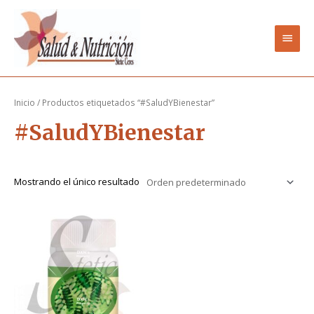
Ir
Men
al
contenido
princ
Inicio
/ Productos etiquetados “#SaludYBienestar”
#SaludYBienestar
Mostrando el único resultado