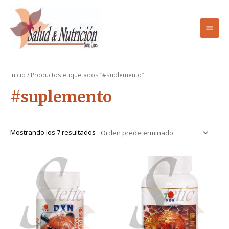
Ir
Men
al
contenido
princ
Inicio
/ Productos etiquetados “#suplemento”
#suplemento
Mostrando los 7 resultados