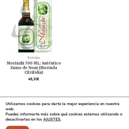
Bebidas
Morinzhi 700 ML: Auténtico
Zumo de Noni (Morinda
Citrifolia)
48,30
€
Utilizamos cookies para darte la mejor experiencia en nuestra
web.
Puedes informarte más sobre qué cookies estamos utilizando o
Copyright © 2026 |
DXN
© 2021 - Ecommerce desarrollado por Elba
desactivarlas en los
AJUSTES
.
Jiménez.