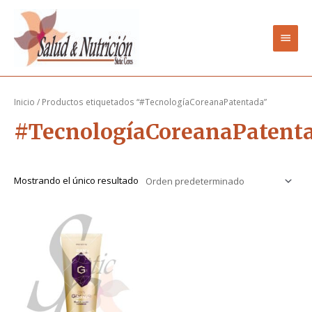
Ir
Men
al
contenido
princ
Inicio
/ Productos etiquetados “#TecnologíaCoreanaPatentada”
#TecnologíaCoreanaPatent
Mostrando el único resultado