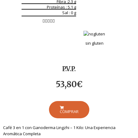
Fibra :
2.3
g
Proteínas :
5.1
g
Sal : 0 g
Valorado





con
0
de
sin gluten
5
P.V.P.
53,80
€
COMPRAR
Café 3 en 1 con Ganoderma Lingzhi – 1 Kilo: Una Experiencia
Aromática Completa