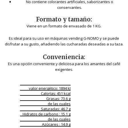
No contiene colorantes artificiales, saborizantes o
conservantes.
Formato y tamaño:
Viene en un formato de envasado de 1 KG.
Es ideal para su uso en máquinas vending G-NOMO y se puede
disfrutar a su gusto, añadiendo las cucharadas deseadas a su taza.
Conveniencia:
Es una opción conveniente y deliciosa para los amantes del café
exigentes.
valor energético:
1894
kJ
Calorías:
451
kcal
Grasas:
73.6
g
de las cuales
Saturadas:
46.7
g
Hidratos de carbono :
15.1
g
de las cuales
Azúcares :
14.9
g