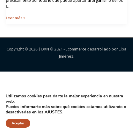
precisamente por todo lo que puede aportar al organismo de los
[…]
Leer más »
Copyright © 2026 |
DXN
© 2021 - Ecommerce desarrollado por Elba
Jiménez.
Utilizamos cookies para darte la mejor experiencia en nuestra
web.
Puedes informarte más sobre qué cookies estamos utilizando o
desactivarlas en los
AJUSTES
.
Aceptar