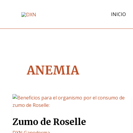
Ir
al
INICIO
contenido
ANEMIA
Zumo
de
Roselle
Zumo de Roselle
DXN Ganoderma