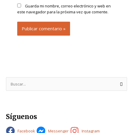
Guarda mi nombre, correo electrónico y web en
este navegador para la próxima vez que comente.
B
u
s
c
Síguenos
a
r
Facebook
Messenger
Instagram
p