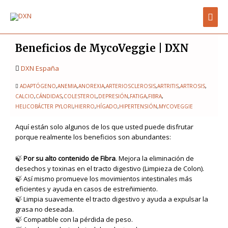
Ir
Men
al
contenido
prin
Beneficios de MycoVeggie | DXN
DXN España
ADAPTÓGENO
,
ANEMIA
,
ANOREXIA
,
ARTERIOSCLEROSIS
,
ARTRITIS
,
ARTROSIS
,
CALCIO
,
CÁNDIDAS
,
COLESTEROL
,
DEPRESIÓN
,
FATIGA
,
FIBRA
,
HELICOBÁCTER PYLORI
,
HIERRO
,
HÍGADO
,
HIPERTENSIÓN
,
MYCOVEGGIE
Aquí están solo algunos de los que usted puede disfrutar
porque realmente los beneficios son abundantes:
🍃
Por su alto contenido de Fibra
. Mejora la eliminación de
desechos y toxinas en el tracto digestivo (Limpieza de Colon).
🍃 Así mismo promueve los movimientos intestinales más
eficientes y ayuda en casos de estreñimiento.
🍃 Limpia suavemente el tracto digestivo y ayuda a expulsar la
grasa no deseada.
🍃 Compatible con la pérdida de peso.