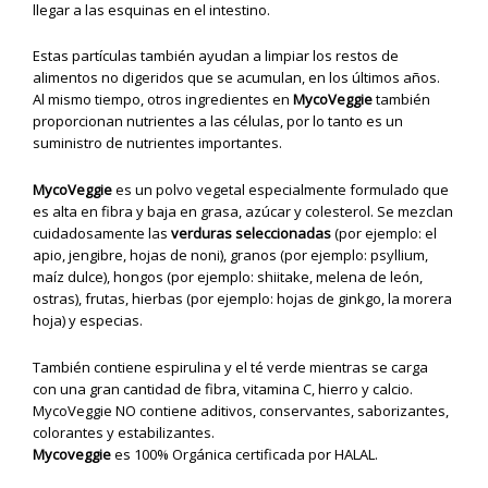
llegar a las esquinas en el intestino.
Estas partículas también ayudan a limpiar los restos de
alimentos no digeridos que se acumulan, en los últimos años.
Al mismo tiempo, otros ingredientes en
MycoVeggie
también
proporcionan nutrientes a las células, por lo tanto es un
suministro de nutrientes importantes.
MycoVeggie
es un polvo vegetal especialmente formulado que
es alta en fibra y baja en grasa, azúcar y colesterol. Se mezclan
cuidadosamente las
verduras seleccionadas
(por ejemplo: el
apio, jengibre, hojas de noni), granos (por ejemplo: psyllium,
maíz dulce), hongos (por ejemplo: shiitake, melena de león,
ostras), frutas, hierbas (por ejemplo: hojas de ginkgo, la morera
hoja) y especias.
También contiene espirulina y el té verde mientras se carga
con una gran cantidad de fibra, vitamina C, hierro y calcio.
MycoVeggie NO contiene aditivos, conservantes, saborizantes,
colorantes y estabilizantes.
Mycoveggie
es 100% Orgánica certificada por HALAL.