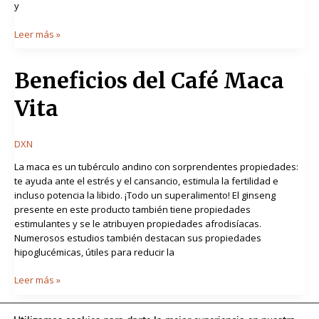
y
Leer más »
Beneficios
Beneficios del Café Maca
del
Vita
Café
Maca
Vita
DXN
La maca es un tubérculo andino con sorprendentes propiedades:
te ayuda ante el estrés y el cansancio, estimula la fertilidad e
incluso potencia la libido. ¡Todo un superalimento! El ginseng
presente en este producto también tiene propiedades
estimulantes y se le atribuyen propiedades afrodisíacas.
Numerosos estudios también destacan sus propiedades
hipoglucémicas, útiles para reducir la
Leer más »