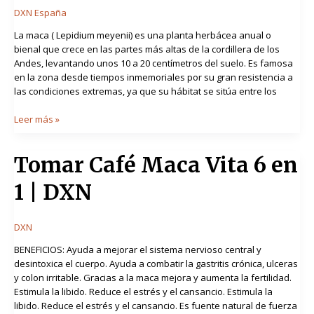
DXN España
La maca ( Lepidium meyenii) es una planta herbácea anual o
bienal que crece en las partes más altas de la cordillera de los
Andes, levantando unos 10 a 20 centímetros del suelo. Es famosa
en la zona desde tiempos inmemoriales por su gran resistencia a
las condiciones extremas, ya que su hábitat se sitúa entre los
Leer más »
Tomar
Tomar Café Maca Vita 6 en
Café
1 | DXN
Maca
Vita
6
DXN
en
1
BENEFICIOS: Ayuda a mejorar el sistema nervioso central y
|
desintoxica el cuerpo. Ayuda a combatir la gastritis crónica, ulceras
DXN
y colon irritable. Gracias a la maca mejora y aumenta la fertilidad.
Estimula la libido. Reduce el estrés y el cansancio. Estimula la
libido. Reduce el estrés y el cansancio. Es fuente natural de fuerza