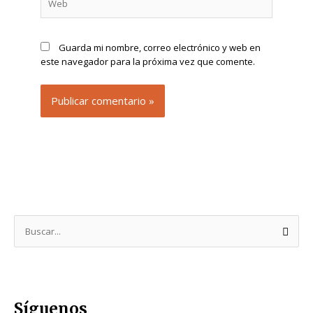
Guarda mi nombre, correo electrónico y web en
este navegador para la próxima vez que comente.
B
u
s
c
Síguenos
a