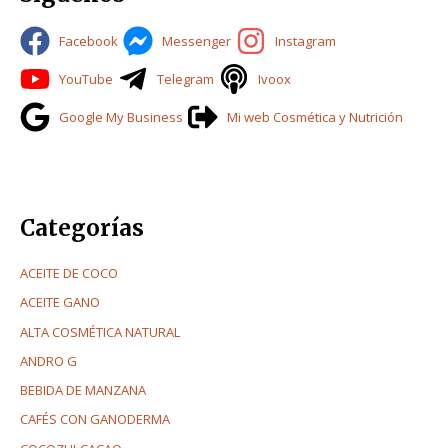
r
Facebook
Messenger
Instagram
p
o
YouTube
Telegram
Ivoox
r
Google My Business
Mi web Cosmética y Nutrición
:
Categorías
ACEITE DE COCO
ACEITE GANO
ALTA COSMÉTICA NATURAL
ANDRO G
BEBIDA DE MANZANA
CAFÉS CON GANODERMA