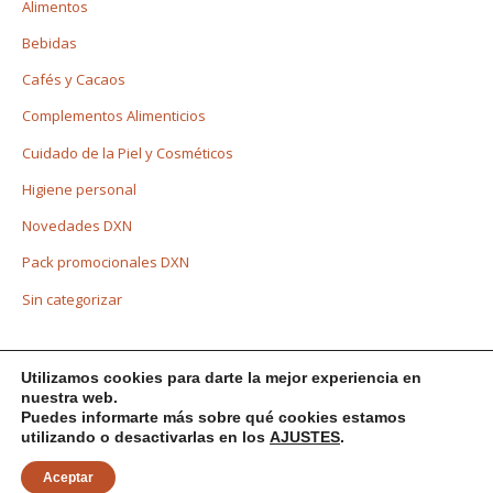
Alimentos
Bebidas
Cafés y Cacaos
Complementos Alimenticios
Cuidado de la Piel y Cosméticos
Higiene personal
Novedades DXN
Pack promocionales DXN
Sin categorizar
Utilizamos cookies para darte la mejor experiencia en
nuestra web.
Puedes informarte más sobre qué cookies estamos
Copyright © 2026 |
DXN
© 2021 - Ecommerce desarrollado por Elba
utilizando o desactivarlas en los
AJUSTES
.
Jiménez.
Aceptar