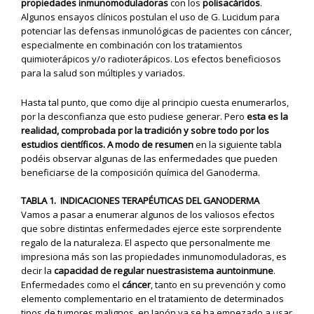
propiedades inmunomoduladoras
con los
polisacáridos
.
Algunos ensayos clínicos postulan el uso de G. Lucidum para
potenciar las defensas inmunológicas de pacientes con cáncer,
especialmente en combinación con los tratamientos
quimioterápicos y/o radioterápicos. Los efectos beneficiosos
para la salud son múltiples y variados.
Hasta tal punto, que como dije al principio cuesta enumerarlos,
por la desconfianza que esto pudiese generar. Pero
esta es la
realidad, comprobada por la tradición y sobre todo por los
estudios científicos. A modo de resumen
en la siguiente tabla
podéis observar algunas de las enfermedades que pueden
beneficiarse de la composición química del Ganoderma.
TABLA 1. INDICACIONES TERAPÉUTICAS DEL GANODERMA
Vamos a pasar a enumerar algunos de los valiosos efectos
que sobre distintas enfermedades ejerce este sorprendente
regalo de la naturaleza. El aspecto que personalmente me
impresiona más son las propiedades inmunomoduladoras, es
decir la
capacidad de regular nuestrasistema auntoinmune
.
Enfermedades como el
cáncer
, tanto en su prevención y como
elemento complementario en el tratamiento de determinados
tipos de tumores malignos, en Japón ya se ha empezado a usar