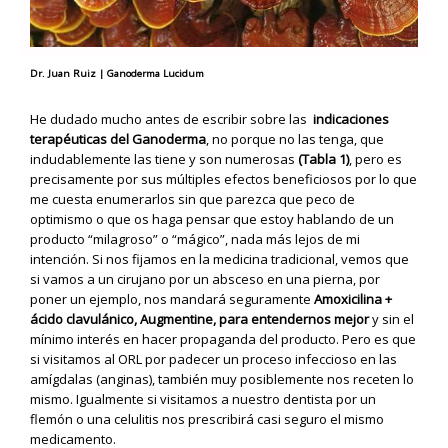
Dr. Juan Ruiz | Ganoderma Lucidum
He dudado mucho antes de escribir sobre las
indicaciones
terapéuticas del Ganoderma
, no porque no las tenga, que
indudablemente las tiene y son numerosas
(Tabla 1)
, pero es
precisamente por sus múltiples efectos beneficiosos por lo que
me cuesta enumerarlos sin que parezca que peco de
optimismo o que os haga pensar que estoy hablando de un
producto “milagroso” o “mágico”, nada más lejos de mi
intención. Si nos fijamos en la medicina tradicional, vemos que
si vamos a un cirujano por un absceso en una pierna, por
poner un ejemplo, nos mandará seguramente
Amoxicilina +
ácido clavulánico, Augmentine, para entendernos mejor
y sin el
mínimo interés en hacer propaganda del producto. Pero es que
si visitamos al ORL por padecer un proceso infeccioso en las
amígdalas (anginas), también muy posiblemente nos receten lo
mismo. Igualmente si visitamos a nuestro dentista por un
flemón o una celulitis nos prescribirá casi seguro el mismo
medicamento.