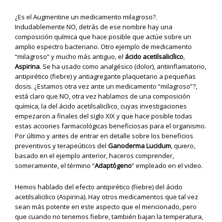
¿Es el Augmentine un medicamento milagroso?.
Indudablemente NO, detrás de ese nombre hay una
composición química que hace posible que actúe sobre un
amplio espectro bacteriano. Otro ejemplo de medicamento
“milagroso” y mucho más antiguo, el
ácido acetilsalicílico
,
Aspirina
. Se ha usado como analgésico (dolor), antiinflamatorio,
antipirético (fiebre) y antiagregante plaquetario a pequeñas
dosis. ¿Estamos otra vez ante un medicamento “milagroso”?,
está claro que NO, otra vez hablamos de una composición
química, la del ácido acetilsalicílico, cuyas investigaciones
empezaron a finales del siglo XIX y que hace posible todas
estas acciones farmacológicas beneficiosas para el organismo.
Por último y antes de entrar en detalle sobre los beneficios
preventivos y terapeúticos del
Ganoderma Lucidum
, quiero,
basado en el ejemplo anterior, haceros comprender,
someramente, el término “
Adaptógeno
” empleado en el video.
Hemos hablado del efecto antipirético (Fiebre) del ácido
acetilsalicilico (Aspirina). Hay otros medicamentos que tal vez
sean más potente en este aspecto que el mencionado, pero
que cuando no tenemos fiebre, también bajan la temperatura,