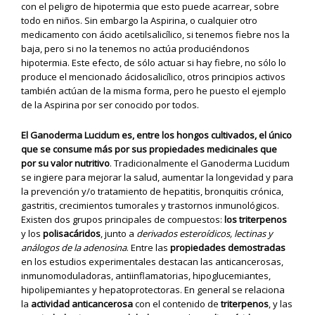
con el peligro de hipotermia que esto puede acarrear, sobre
todo en niños. Sin embargo la Aspirina, o cualquier otro
medicamento con ácido acetilsalicílico, si tenemos fiebre nos la
baja, pero si no la tenemos no actúa produciéndonos
hipotermia. Este efecto, de sólo actuar si hay fiebre, no sólo lo
produce el mencionado ácidosalicílico, otros principios activos
también actúan de la misma forma, pero he puesto el ejemplo
de la Aspirina por ser conocido por todos.
El Ganoderma Lucidum es, entre los hongos cultivados, el único
que se consume más por sus propiedades medicinales que
por su valor nutritivo
. Tradicionalmente el Ganoderma Lucidum
se ingiere para mejorar la salud, aumentar la longevidad y para
la prevención y/o tratamiento de hepatitis, bronquitis crónica,
gastritis, crecimientos tumorales y trastornos inmunológicos.
Existen dos grupos principales de compuestos:
los triterpenos
y los
polisacáridos
, junto a
derivados esteroídicos, lectinas y
análogos de la adenosina
. Entre las
propiedades demostradas
en los estudios experimentales destacan las anticancerosas,
inmunomoduladoras, antiinflamatorias, hipoglucemiantes,
hipolipemiantes y hepatoprotectoras. En general se relaciona
la
actividad anticancerosa
con el contenido de
triterpenos
, y las