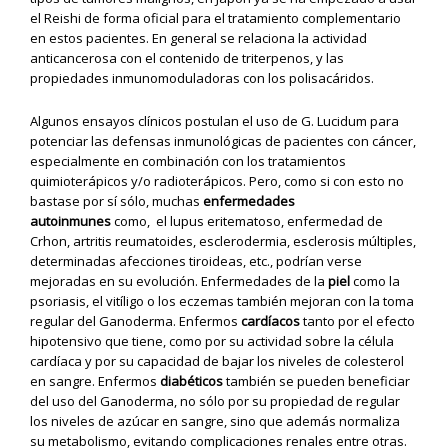
el Reishi de forma oficial para el tratamiento complementario
en estos pacientes. En general se relaciona la actividad
anticancerosa con el contenido de triterpenos, y las
propiedades inmunomoduladoras con los polisacáridos.
Algunos ensayos clínicos postulan el uso de G. Lucidum para
potenciar las defensas inmunológicas de pacientes con cáncer,
especialmente en combinación con los tratamientos
quimioterápicos y/o radioterápicos. Pero, como si con esto no
bastase por sí sólo, muchas
enfermedades
autoinmunes
como, el lupus eritematoso, enfermedad de
Crhon, artritis reumatoides, esclerodermia, esclerosis múltiples,
determinadas afecciones tiroideas, etc., podrían verse
mejoradas en su evolución. Enfermedades de la
piel
como la
psoriasis, el vitíligo o los eczemas también mejoran con la toma
regular del Ganoderma. Enfermos
cardíacos
tanto por el efecto
hipotensivo que tiene, como por su actividad sobre la célula
cardíaca y por su capacidad de bajar los niveles de colesterol
en sangre. Enfermos
diabéticos
también se pueden beneficiar
del uso del Ganoderma, no sólo por su propiedad de regular
los niveles de azúcar en sangre, sino que además normaliza
su metabolismo, evitando complicaciones renales entre otras.