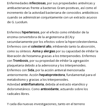
Enfermedades
infecciosas
, por sus propiedades antivíricas y
antibacterianas frente a bacterias Gram-positivas, así como el
incremento de la actividad bacteriana de conocidos antibióticos
cuando se administran conjuntamente con un extracto acuoso
de G. Lucidum.
Enfermos
hipertensos
, por el efecto como inhibidor de la
enzima convertidora de la angiotensina (ECA) y
secundariamente por los efectos sobre la hipercolesterolemia.
Enfermos con el
colesterol alto
, inhibiendo tanto la absorción,
como su síntesis.
Asma y alergias
por su capacidad de inhibir la
liberación de histamina gracias a los triterpenoides. Enfermos
con
Trombosis
, por su propiedad de inhibir la agregación
plaquetaria debido a la adenosina y los triterpenoides.
Enfermos con
Sida
, por la acción antiviral mencionada
anteriormente. Acción
hepatoprotectora
, fundamental para el
metabolismo y gracias a los triterpenoides.
Actividad
antiinflamatoria
, debida al extracto etanólico y
diclorometánico. Como
antioxidante
, actuando sobre los
radicales libres.
Y cada día nuevas investigaciones, tanto en el terreno