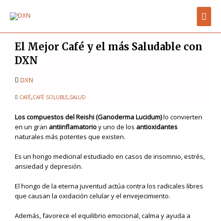
Ir
Men
al
contenido
prin
El Mejor Café y el más Saludable con
DXN
DXN
CAFÉ
,
CAFÉ SOLUBLE
,
SALUD
Los compuestos del Reishi (Ganoderma Lucidum)
lo convierten
en un gran
antiinflamatorio
y uno de los
antioxidantes
naturales más potentes que existen.
Es un hongo medicinal estudiado en casos de insomnio, estrés,
ansiedad y depresión.
El hongo de la eterna juventud actúa contra los radicales libres
que causan la oxidación celular y el envejecimiento.
Además, favorece el equilibrio emocional, calma y ayuda a