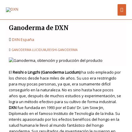
Ir
Men
al
contenido
prin
Ganoderma de DXN
DXN España
GANODERMA LUCIDUM
,
REISHI-GANODERMA
El
Reishi o Lingzhi (Ganoderma Lucidum)
ha sido empleado por
los chinos desde hace miles de años. Su uso era restringido
para muy pocas personas, ya que, era sumamente difícil
conseguirlo en la naturaleza. No es sino hasta hace pocos
años que, después de muchos estudios y experimentación, se
logra un método efectivo para su cultivo de forma industrial.
DXN
fue fundada en 1993 por el Dato’ Dr. Lim Siow Jin,
Diplomado en el famoso Instituto de Tecnología de la India. Su
interés apasionado por los efectos benéficos del hongo en la
salud humana le llevó al mundo fantástico del hongo
ganoderma. Sus resultados de investigación le pusieron en